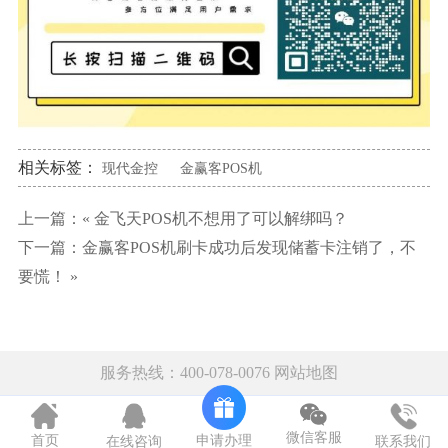
相关标签：
现代金控
金赢客POS机
上一篇：«
金飞天POS机不想用了可以解绑吗？
下一篇：
金赢客POS机刷卡成功后发现储蓄卡注销了，不
要慌！
»
服务热线：400-078-0076
网站地图
微信客服
申请办理
首页
在线咨询
联系我们