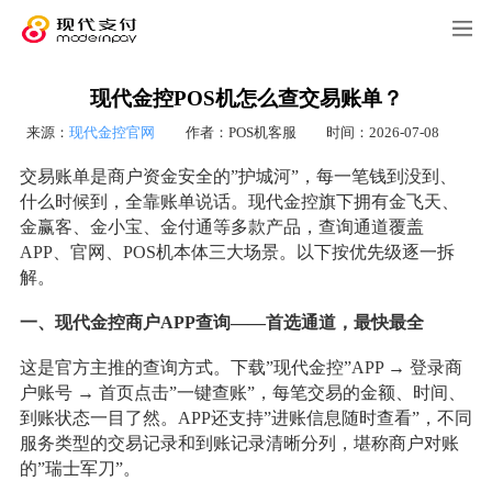
现代金控POS机怎么查交易账单？
来源：
现代金控官网
作者：POS机客服
时间：2026-07-08
交易账单是商户资金安全的”护城河”，每一笔钱到没到、
什么时候到，全靠账单说话。现代金控旗下拥有金飞天、
金赢客、金小宝、金付通等多款产品，查询通道覆盖
APP、官网、POS机本体三大场景。以下按优先级逐一拆
解。
一、
现代金控商户APP查询——首选通道，最快最全‌
这是官方主推的查询方式。下载”现代金控”APP → 登录商
户账号 → 首页点击‌”一键查账”‌，每笔交易的金额、时间、
到账状态一目了然。APP还支持”进账信息随时查看”，不同
服务类型的交易记录和到账记录清晰分列，堪称商户对账
的”瑞士军刀”。