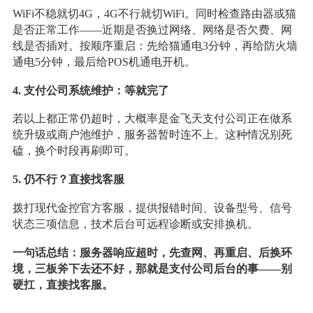
WiFi不稳就切4G，4G不行就切WiFi。同时检查路由器或猫
是否正常工作——近期是否换过网络、网络是否欠费、网
线是否插对。按顺序重启：先给猫通电3分钟，再给防火墙
通电5分钟，最后给POS机通电开机。
4. 支付公司系统维护：等就完了
若以上都正常仍超时，大概率是金飞天支付公司正在做系
统升级或商户池维护，服务器暂时连不上。这种情况别死
磕，换个时段再刷即可。
5. 仍不行？直接找客服
拨打现代金控官方客服，提供报错时间、设备型号、信号
状态三项信息，技术后台可远程诊断或安排换机。
一句话总结：服务器响应超时，先查网、再重启、后换环
境，三板斧下去还不好，那就是支付公司后台的事——别
硬扛，直接找客服。