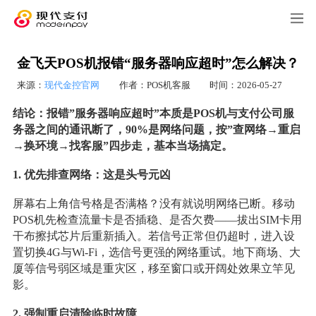
金飞天POS机报错“服务器响应超时”怎么解决？
来源：
现代金控官网
作者：POS机客服
时间：2026-05-27
结论：报错”服务器响应超时”本质是POS机与支付公司服
务器之间的通讯断了，90%是网络问题，按”查网络→重启
→换环境→找客服”四步走，基本当场搞定。
1.
优先排查网络：这是头号元凶
屏幕右上角信号格是否满格？没有就说明网络已断。移动
POS机先检查流量卡是否插稳、是否欠费——拔出SIM卡用
干布擦拭芯片后重新插入。若信号正常但仍超时，进入设
置切换4G与Wi-Fi，选信号更强的网络重试。地下商场、大
厦等信号弱区域是重灾区，移至窗口或开阔处效果立竿见
影。
2. 强制重启清除临时故障