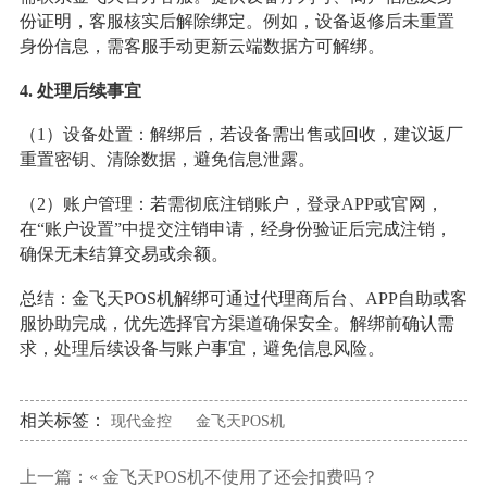
份证明，客服核实后解除绑定。例如，设备返修后未重置
身份信息，需客服手动更新云端数据方可解绑。
4. 处理后续事宜
（1）设备处置：解绑后，若设备需出售或回收，建议返厂
重置密钥、清除数据，避免信息泄露。
（2）账户管理：若需彻底注销账户，登录APP或官网，
在“账户设置”中提交注销申请，经身份验证后完成注销，
确保无未结算交易或余额。
总结：金飞天POS机解绑可通过代理商后台、APP自助或客
服协助完成，优先选择官方渠道确保安全。解绑前确认需
求，处理后续设备与账户事宜，避免信息风险。
相关标签：
现代金控
金飞天POS机
上一篇：«
金飞天POS机不使用了还会扣费吗？