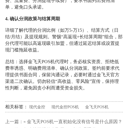
费、流量费、分润提现手续费），要求书面列出费用清
单，避免口头承诺。
4. 确认分润政策与结算周期
详细了解代理的分润比例（如万5-万15）、结算方式（日
结/月结）及提现规则。警惕“高返现+长结算周期”组合，部
分代理可能以高返现吸引加盟，但通过延迟结算或设置提
现门槛拖延收益。
总结：选择金飞天POS机代理时，务必核实资质、拒绝低
费率诱惑、明确费用清单、确认分润政策。签约前要求代
理提供书面合同，保留沟通记录，必要时通过金飞天官方
渠道二次确认。切勿轻信“高收益、零风险”宣传，保持理
性判断，避免因贪小利而遭受资金损失。
相关标签：
现代金控
现代金控POS机
金飞天POS机
上一篇：«
金飞天POS机一直初始化没有信号是什么原因？