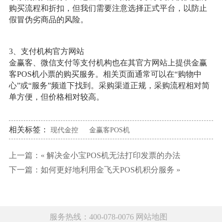
购买流程和折扣，但我们需要注意选择正式平台，以防止
假冒伪劣商品的风险。
3、支付机构官方网站
金赢客、微信支付等支付机构也在其官方网站上提供金赢
客POS机小票的购买服务。相关页面通常可以在“购物中
心”或“服务”频道下找到。采购渠道正规，采购流程相对简
单方便，但价格相对较高。
相关标签：
现代金控
金赢客POS机
上一篇：«
解决金小宝POS机无法打印发票的办法
下一篇：
如何更好地利用金飞天POS机积分服务
»
服务热线：400-078-0076
网站地图